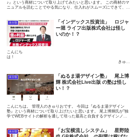
♪』という商材について取り上げてみたいと思います。 この商材のマ
ニュアルを読むことでやる気になり、仕入れがスムーズにできて、
結果月収10万円を目指すことが可能！とアピールされ...
「インデックス投資法」 ロジャ
未分類
ー堀 ライフ出版株式会社は怪し
いのか！？
こんにち
は！
きゅり
おです。 さて本日は『インデックス投資法』について取り上げたい
と思います。 アメリカの株式市場に焦点を当てた...
「ぬるま湯デザイン塾」 尾上博
未分類
輝 株式会社Live出版 の塾は怪し
い！？
こんにちは。 管理人のきゅりおです。 今回は『ぬるま湯デザイン
塾』という商材について取り上げたいと思います。 尾上博輝氏が”独
学でWEBサイトの解析を通して培った最高と自負するデザインノウ
ハウ”を 惜しみなく提供しているスクール。 その実力...
「お宝横流しシステム」 星野陸
未分類
也 GB株式会社 の副業は稼げな