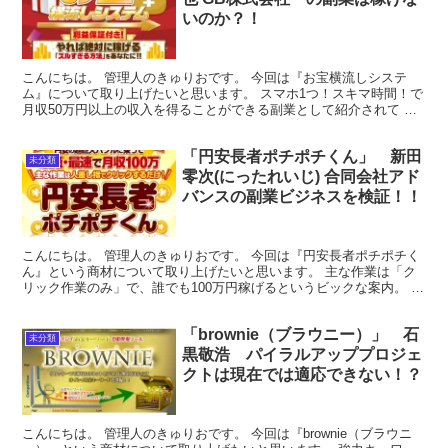
いのか？！
こんにちは。 管理人のきゅりおです。 今回は『お宝横流しシステ
ム』について取り上げたいと思います。 スマホ1つ！スキマ時間！で
月収50万円以上の収入を得ることができる副業として紹介されて い
ます。貴重なシステムのため限定200名。。。。 そ...
「円安長者ポチポチくん」 新田
未分類
零次(にったれいじ) 合同会社アド
バンスの副業ビジネスを検証！！
こんにちは。 管理人のきゅりおです。 今回は『円安長者ポチポチく
ん』という商材について取り上げたいと思います。 主な作業は「ク
リック作業のみ」で、誰でも100万円稼げるというビックな案内。 限
定で稼ぐパソコンプレゼントもあるようですので、見...
「brownie（ブラウニー）」 石
未分類
黒敬浩 パイラルアッププロジェ
クトは現在では適応できない！？
こんにちは。 管理人のきゅりおです。 今回は『brownie（ブラウニ