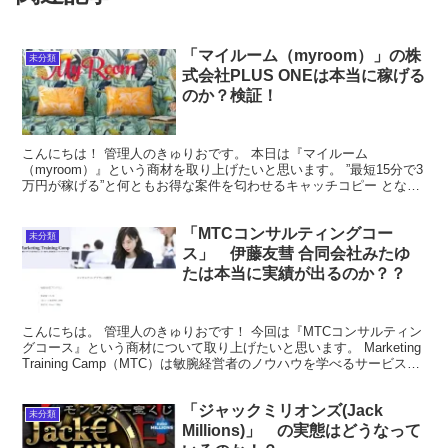
「マイルーム（myroom）」の株
未分類
式会社PLUS ONEは本当に稼げる
のか？検証！
こんにちは！ 管理人のきゅりおです。 本日は『マイルーム
（myroom）』という商材を取り上げたいと思います。 ”最短15分で3
万円が稼げる”と何ともお得な案件を匂わせるキャッチコピー となっ
ていますが、夢のような話ですねー。 早速紐解いて...
「MTCコンサルティングコー
未分類
ス」 伊藤友彗 合同会社みたゆ
たは本当に実績が出るのか？？
こんにちは。 管理人のきゅりおです！ 今回は『MTCコンサルティン
グコース』という商材について取り上げたいと思います。 Marketing
Training Camp（MTC）は敏腕経営者のノウハウを学べるサービスと
なって いるようです。 ...
「ジャックミリオンズ(Jack
未分類
Millions)」 の実態はどうなって