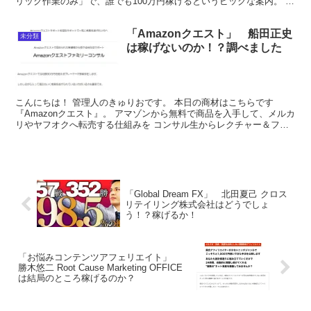
リック作業のみ」で、誰でも100万円稼げるというビックな案内。 限
定で稼ぐパソコンプレゼントもあるようですので、見...
「Amazonクエスト」 船田正史
未分類
は稼げないのか！？調べました
こんにちは！ 管理人のきゅりおです。 本日の商材はこちらです
『Amazonクエスト』。 アマゾンから無料で商品を入手して、メルカ
リやヤフオクへ転売する仕組みを コンサル生からレクチャー＆フォ
ローしてもらえるというもの。 さっそく調べていきま...
「Global Dream FX」 北田夏己 クロス
リテイリング株式会社はどうでしょ
う！？稼げるか！
「お悩みコンテンツアフェリエイト」
勝木悠二 Root Cause Marketing OFFICE
は結局のところ稼げるのか？