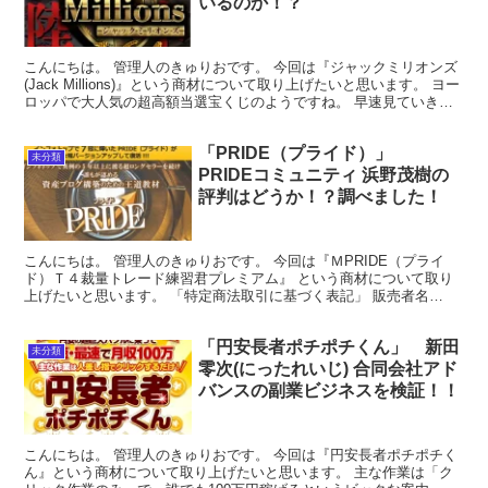
いるのか！？
こんにちは。 管理人のきゅりおです。 今回は『ジャックミリオンズ
(Jack Millions)』という商材について取り上げたいと思います。 ヨー
ロッパで大人気の超高額当選宝くじのようですね。 早速見ていきた
いと思います！ 「ジャックミリオン...
「PRIDE（プライド）」
未分類
PRIDEコミュニティ 浜野茂樹の
評判はどうか！？調べました！
こんにちは。 管理人のきゅりおです。 今回は『ＭPRIDE（プライ
ド）Ｔ４裁量トレード練習君プレミアム』 という商材について取り
上げたいと思います。 「特定商法取引に基づく表記」 販売者名
PRIDEコミュニティ 浜野茂樹 住所 大阪府吹田...
「円安長者ポチポチくん」 新田
未分類
零次(にったれいじ) 合同会社アド
バンスの副業ビジネスを検証！！
こんにちは。 管理人のきゅりおです。 今回は『円安長者ポチポチく
ん』という商材について取り上げたいと思います。 主な作業は「ク