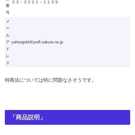
０３－３２２１－１１３９
番
号
メ
ー
ル
ア
yahoogold＠joo8.sakura.ne.jp
ド
レ
ス
特商法については特に問題なさそうです。
「商品説明」