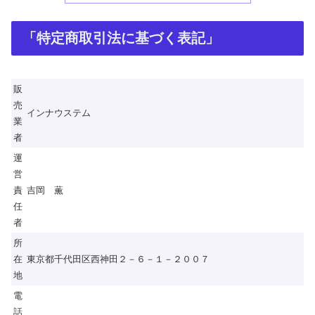
「特定商取引法に基づく表記」
販
売
インナウステム
業
者
運
営
責
吉岡 薫
任
者
所
在
東京都千代田区西神田２－６－１－２００７
地
電
話