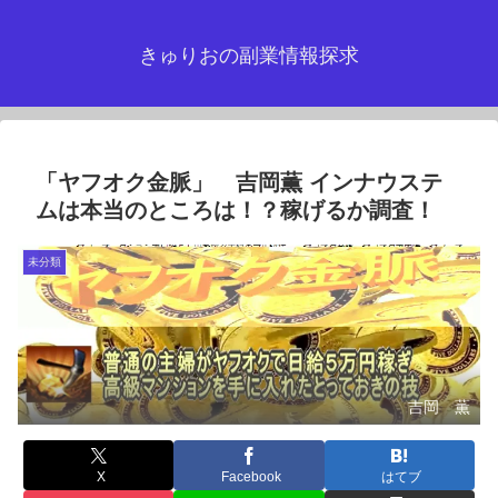
きゅりおの副業情報探求
「ヤフオク金脈」 吉岡薫 インナウステ
ムは本当のところは！？稼げるか調査！
未分類
吉岡 薫
X
Facebook
はてブ