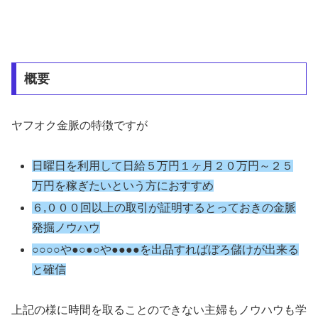
概要
ヤフオク金脈の特徴ですが
日曜日を利用して日給５万円１ヶ月２０万円～２５
万円を稼ぎたいという方におすすめ
６,０００回以上の取引が証明するとっておきの金脈
発掘ノウハウ
○○○○や●○●○や●●●●を出品すればぼろ儲けが出来る
と確信
上記の様に時間を取ることのできない主婦もノウハウも学