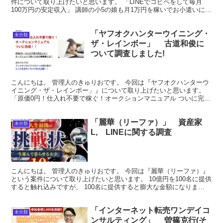
件について取り上げたいと思います。 「LINEでコピペをして毎月
100万円の安定収入」 講師の小5の娘も月1万円を稼いでお小遣いにし
ているとの話です。 先着100名様限定...
「ヤフオクハンターウイニング・
未分類
ザ・レインボー」 古道和俊に
ついて調査しました!
こんにちは。 管理人のきゅりおです。 今回は『ヤフオクハンターウ
イニング・ザ・レインボー」』について取り上げたいと思います。
「原価0円！仕入れ不要で稼ぐ！オークションマニュアル ついに完
成！！」との触れ込みで 紹介している商材ですが、その...
「麗華（リーファ）」 資産家
未分類
L, LINEに関する調査
こんにちは。 管理人のきゅりおです。 今回は『麗華（リーファ）』
という案件について取り上げたいと思います。 10億円を100名に提供
すると触れ込みですが、 100名に提供すると膨大な金額になりま
す。。 資産家である謎の人物はどのような案件を...
「インターネット転売ワンデイコ
未分類
ンサルティング」 曽篠克行(そ