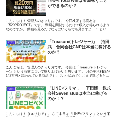
同会社Total Winは実際稼ぐこと
ができるのか？
こんにちは！ 管理人のきゅりおです。 今回検証する商材は
『520PROJECT』です。 動画を閲覧するだけで収入が得られるよう
なのですが、 動画を見るだけならばいくらでも見ますよー！ という
わけで、さっそく中身を見ていきましょう。 「特定商...
「Treasure(トレジャー)」 沼田
未分類
武 合同会社CNPは本当に稼げる
のか？
こんにちは。 管理人のきゅりおです。 今回は『Treasure(トレジャ
ー)』という商材について取り上げたいと思います。 月の平均利益が
142万円と謳われている商品です。 スマホ1台でここまで稼げるとす
ごいですね、果たして本当でしょうか？ ...
「LINE×フリマ 」 下田隆 株式
未分類
会社Seven studは本当に稼げる
のか！？
こんにちは！ きゅりおです。 さて本日は『LINE×フリマ 』という案