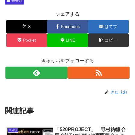
未分類
シェアする
X
Facebook
はてブ
Pocket
LINE
コピー
きゅりおをフォローする
きゅりお
関連記事
「520PROJECT」 野村祐輔 合
未分類