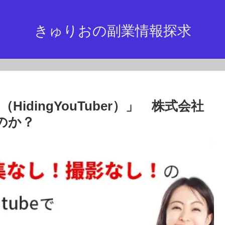
きゅりおの副業情報探求
dingYouTuber）」 株式会社
なのか？