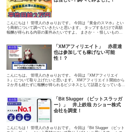
こんにちは！ 管理人のきゅりおです。 今回は『黄金のスマホ』とい
う商材について調べていきたいと思います。 タップするだけで高額
報酬が得られる内容の案件みたいですよ。 まさか・・怪しいもので
はないですよね； では参りましょう！ 「特定商取引法...
「XMアフィリエイト」 赤星達
未分類
也は参加しても稼げない可能
性！？
こんにちは。 管理人のきゅりおです。 今回は『XMアフィリエイ
ト』について取り上げたいと思います。 XMアフィリエイト開始から
２か月も経たずに報酬が得られるビジネスとして話題となっている
アフィリエイトビジネスです。 それでは詳細を見ていき...
「Bit Slugger （ビットスラッガ
未分類
ー）」 井上鉄哉 カショー株式
会社を調査！
こんにちは！ 管理人のきゅりおです。 今回は『Bit Slugger （ビット