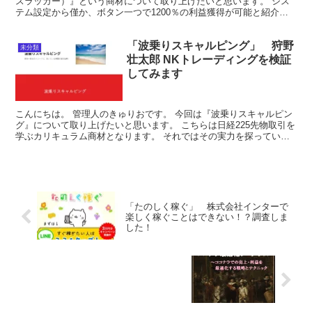
スラッガー）』という商材について取り上げたいと思います。 シス
テム設定から僅か、ボタン一つで1200％の利益獲得が可能と紹介さ
れていますが、 本当に1200％可能...
「波乗りスキャルピング」 狩野
未分類
壮太郎 NKトレーディングを検証
してみます
こんにちは。 管理人のきゅりおです。 今回は『波乗りスキャルピン
グ』について取り上げたいと思います。 こちらは日経225先物取引を
学ぶカリキュラム商材となります。 それではその実力を探っていき
たいと思います。 最後までお付き合いくださいませ...
「たのしく稼ぐ」 株式会社インターで
楽しく稼ぐことはできない！？調査しま
した！