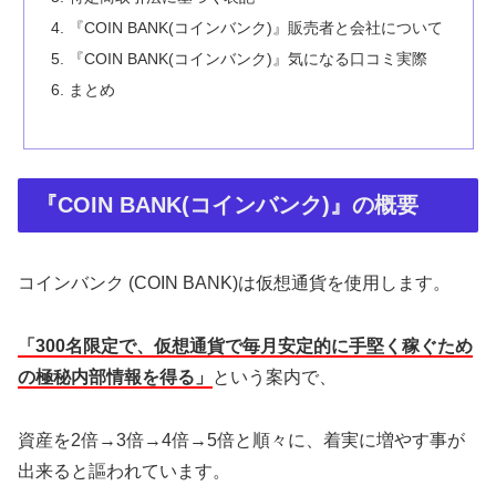
『COIN BANK(コインバンク)』販売者と会社について
『COIN BANK(コインバンク)』気になる口コミ実際
まとめ
『COIN BANK(コインバンク)』の概要
コインバンク (COIN BANK)
は
仮想通貨を使用します。
「300名限定で、仮想通貨で毎月安定的に手堅く稼ぐため
の極秘内部情報を得る」
という案内で、
資産を
2
倍→
3
倍→
4
倍→
5
倍と順々に、着実に増やす事が
出来ると謳われています。