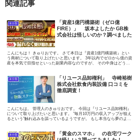
関連記事
「資産1億円構築術（ゼロ億
未分類
FIRE）」 坂本よしたか GB株
式会社は怪しいのか？調べました
こんにちは！ きゅりおです。 さて本日は『資産1億円構築術』とい
う商材について取り上げたいと思います。 3年以内でゼロから億の資
産を本気で目指せといった副業内容なのですが、 その中身はどうい
った仕組みなのでしょうか？ その実態を見ていきまし...
「リユース品卸権利」 寺崎裕樹
未分類
株式会社飲食内装設備 口コミを
徹底調査！
こんにちは。 管理人のきゅりおです。 今回は『リユース品卸権利』
について取り上げたいと思います。 ”毎月10万円の収入アップが狙え
るという”触れ込みを謳っているようですが。 もし本当なら夢のよう
な商材ですね。 早速見ていきたいと思います。 ...
「黄金のスマホ」 の在宅ワーク
未分類
は怪しい？調べてみました！