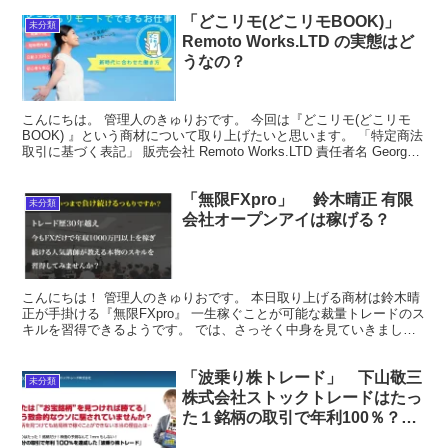
「どこリモ(どこリモBOOK)」
未分類
Remoto Works.LTD の実態はど
うなの？
こんにちは。 管理人のきゅりおです。 今回は『どこリモ(どこリモ
BOOK) 』という商材について取り上げたいと思います。 「特定商法
取引に基づく表記」 販売会社 Remoto Works.LTD 責任者名 George
Evans 所在地 ...
「無限FXpro」 鈴木晴正 有限
未分類
会社オープンアイは稼げる？
こんにちは！ 管理人のきゅりおです。 本日取り上げる商材は鈴木晴
正が手掛ける『無限FXpro』 一生稼ぐことが可能な裁量トレードのス
キルを習得できるようです。 では、さっそく中身を見ていきましょ
う！ 「特定商取引法に基づく表記」 販売業者 ...
「波乗り株トレード」 下山敬三
未分類
株式会社ストックトレードはたっ
た１銘柄の取引で年利100％？可
能か！？