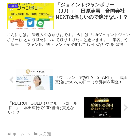
「ジョイントジャンボリー
未分類
（JJ）」 田原芙雪 合同会社
NEXTは怪しいので稼げない！？
こんにちは。 管理人のきゅりおです。 今回は『JJ(ジョイントジャン
ボリー)』という商材について取り上げたいと思います。 「集客」や
「販売」「ファン化」等トレンドが変化しても困らない力を 習得で
きる、オンラインコミュニティのようです。 早速...
「ウェルシェア(WEAL SHARE)」 武田
真治についての口コミや評判を調査！
「RECRUIT GOLD（リクルートゴール
ド）」 本田重行で100億円は貰えな
い！？
ホーム
未分類