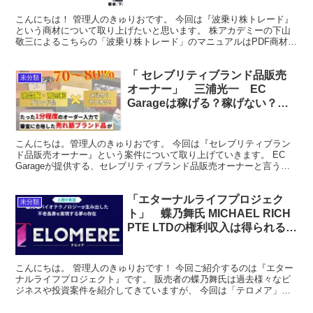
こんにちは！ 管理人のきゅりおです。 今回は『波乗り株トレード』
という商材について取り上げたいと思います。 株アカデミーの下山
敬三によるこちらの「波乗り株トレード」のマニュアルはPDF商材と
なります。 １日５分年利１００％ということですが、...
「 セレブリティブランド品販売
未分類
オーナー」 三浦光一 EC
Garageは稼げる？稼げない？検
証！
こんにちは。管理人のきゅりおです。 今回は『セレブリティブラン
ド品販売オーナー』という案件について取り上げていきます。 EC
Garageが提供する、セレブリティブランド品販売オーナーと言う副
業案件は 在宅ECブランドショップのオーナーで物...
「エターナルライフプロジェク
未分類
ト」 蝶乃舞氏 MICHAEL RICH
PTE LTDの権利収入は得られる
か！？
こんにちは。 管理人のきゅりおです！ 今回ご紹介するのは『エター
ナルライフプロジェクト』です。 販売者の蝶乃舞氏は過去様々なビ
ジネスや投資案件を紹介してきていますが、 今回は「テロメア」と
呼ばれる再生医療分野へのビジネス案件のようです。 で...