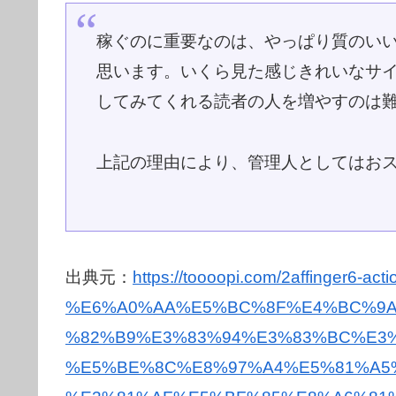
稼ぐのに重要なのは、やっぱり質のい
思います。いくら見た感じきれいなサ
してみてくれる読者の人を増やすのは
上記の理由により、管理人としてはお
出典元：
https://toooopi.com/2affinger6-acti
%E6%A0%AA%E5%BC%8F%E4%BC%9A
%82%B9%E3%83%94%E3%83%BC%E3%
%E5%BE%8C%E8%97%A4%E5%81%A5