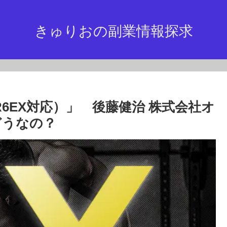
きゅりおの副業情報探求
NGER6EX対応）」 後藤健治 株式会社オ
どうなの？