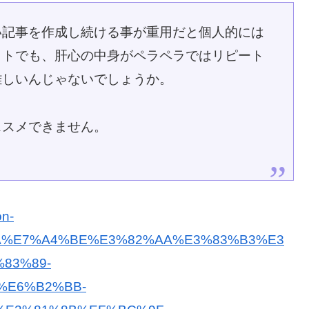
い記事を作成し続ける事が重用だと個人的には
イトでも、肝心の中身がペラペラではリピート
難しいんじゃないでしょうか。
ススメできません。
on-
%E7%A4%BE%E3%82%AA%E3%83%B3%E3
83%89-
%E6%B2%BB-