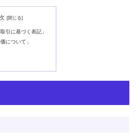
次
法取引に基づく表記」
評価について」
」